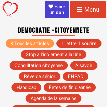
Faire
Menu
un
don
DEMOCRATIE -CITOYENNETE
Tous les articles
1 lettre 1 sourire
Stop à l'isolement à la Une
Consultation citoyenne
A savoir
Rêve de sénior
EHPAD
Handicap
Fêtes de fin d'année
Agenda de la semaine