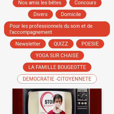
Nos amis les bêtes
Concours
Divers
Domicile
Pour les professionnels du soin et de
l'accompagnement
Newsletter
QUIZZ
POESIE
YOGA SUR CHAISE
LA FAMILLE BOUGEOTTE
DEMOCRATIE -CITOYENNETE