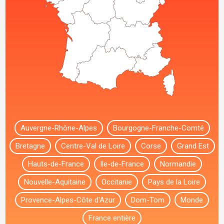
Auvergne-Rhône-Alpes
Bourgogne-Franche-Comté
Bretagne
Centre-Val de Loire
Corse
Grand Est
Hauts-de-France
Ile-de-France
Normandie
Nouvelle-Aquitaine
Occitanie
Pays de la Loire
Provence-Alpes-Côte d'Azur
Dom-Tom
Monde
France entière