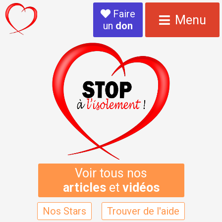
Faire
Menu
un
don
Voir tous nos
articles
et
vidéos
Nos Stars
Trouver de l'aide