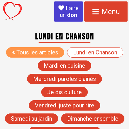
Faire
Menu
un
don
Lundi en Chanson
Tous les articles
Lundi en Chanson
Mardi en cuisine
Mercredi paroles d'ainés
Je dis culture
Vendredi juste pour rire
Samedi au jardin
Dimanche ensemble