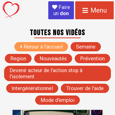
Faire
Menu
un
don
Toutes nos vidéos
Retour à l'accueil
Semaine
Region
Nouveautés
Prévention
Devenir acteur de l'action stop à
l'isolement
Intergénérationnel
Trouver de l'aide
Mode d'emploi