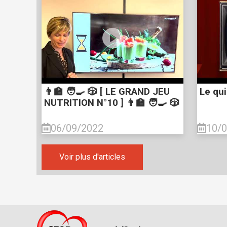
👨‍🏫 🧑‍🍳 🎲 [ LE GRAND JEU
Le qui
NUTRITION N°10 ] 👨‍🏫 🧑‍🍳 🎲
06/09/2022
10/
Voir plus d'articles