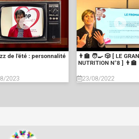
zz de l'été : personnalité
👨‍🏫 🧑‍🍳 🎲 [ LE GR
NUTRITION N°8 ] 👨‍🏫 
08/2023
23/08/2022