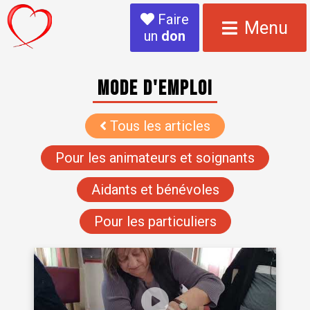
Faire
Menu
un
don
Mode d'emploi
Tous les articles
Pour les animateurs et soignants
Aidants et bénévoles
Pour les particuliers