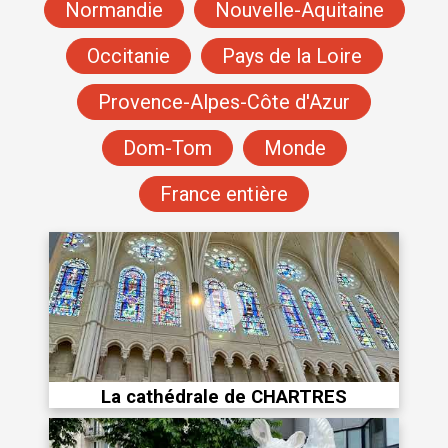
Normandie
Nouvelle-Aquitaine
Occitanie
Pays de la Loire
Provence-Alpes-Côte d'Azur
Dom-Tom
Monde
France entière
La cathédrale de CHARTRES