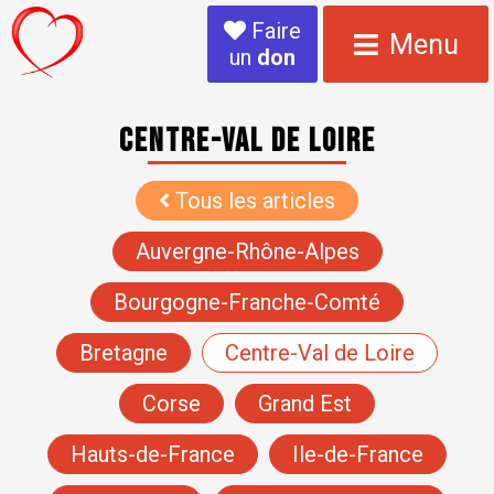
Faire
Menu
un
don
Centre-Val de Loire
Tous les articles
Auvergne-Rhône-Alpes
Bourgogne-Franche-Comté
Bretagne
Centre-Val de Loire
Corse
Grand Est
Hauts-de-France
Ile-de-France