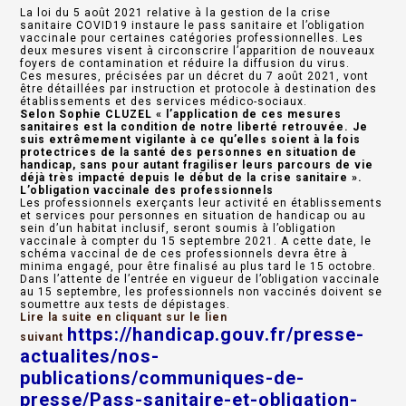
La loi du 5 août 2021 relative à la gestion de la crise
sanitaire COVID19 instaure le pass sanitaire et l’obligation
vaccinale pour certaines catégories professionnelles. Les
deux mesures visent à circonscrire l’apparition de nouveaux
foyers de contamination et réduire la diffusion du virus.
Ces mesures, précisées par un décret du 7 août 2021, vont
être détaillées par instruction et protocole à destination des
établissements et des services médico-sociaux.
Selon Sophie CLUZEL « l’application de ces mesures
sanitaires est la condition de notre liberté retrouvée. Je
suis extrêmement vigilante à ce qu’elles soient à la fois
protectrices de la santé des personnes en situation de
handicap, sans pour autant fragiliser leurs parcours de vie
déjà très impacté depuis le début de la crise sanitaire ».
L’obligation vaccinale des professionnels
Les professionnels exerçants leur activité en établissements
et services pour personnes en situation de handicap ou au
sein d’un habitat inclusif, seront soumis à l’obligation
vaccinale à compter du 15 septembre 2021. A cette date, le
schéma vaccinal de de ces professionnels devra être à
minima engagé, pour être finalisé au plus tard le 15 octobre.
Dans l’attente de l’entrée en vigueur de l’obligation vaccinale
au 15 septembre, les professionnels non vaccinés doivent se
soumettre aux tests de dépistages.
Lire la suite en cliquant sur le lien
https://handicap.gouv.fr/presse-
suivant
actualites/nos-
publications/communiques-de-
presse/Pass-sanitaire-et-obligation-