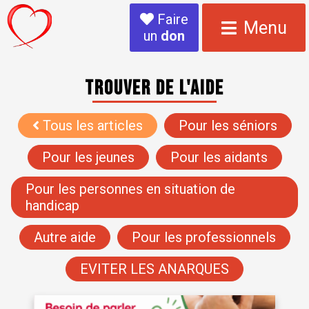
Faire
Menu
un
don
Trouver de l'aide
Tous les articles
Pour les séniors
Pour les jeunes
Pour les aidants
Pour les personnes en situation de
handicap
Autre aide
Pour les professionnels
EVITER LES ANARQUES