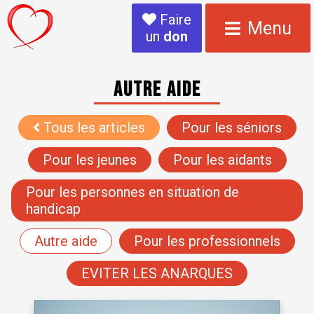
Faire
Menu
un
don
Autre aide
Tous les articles
Pour les séniors
Pour les jeunes
Pour les aidants
Pour les personnes en situation de
handicap
Autre aide
Pour les professionnels
EVITER LES ANARQUES