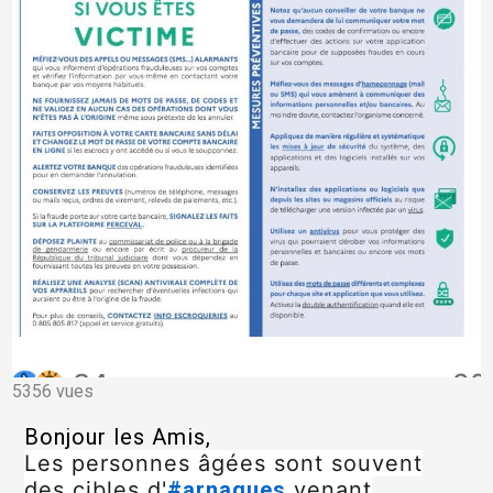
5356 vues
Bonjour les Amis,
Les personnes âgées sont souvent
hashtag
des cibles d'
#
arnaques
venant