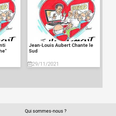
nti
Jean-Louis Aubert Chante le
he"
Sud
29/11/2021
Qui sommes-nous ?