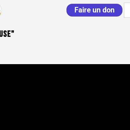
Faire un don
use"