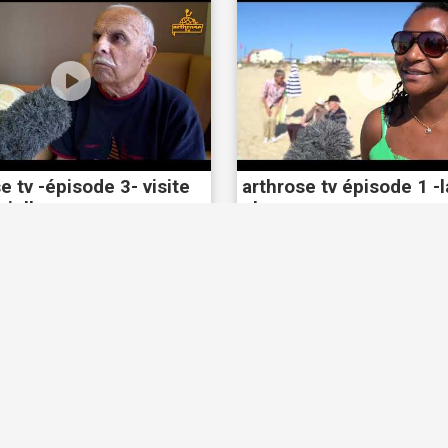
e tv -épisode 3- visite
arthrose tv épisode 1 -l
rielle
plage-
25
29314 vues
28/07/2025