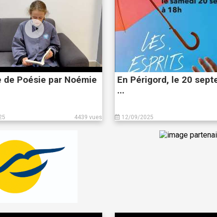
e de Poésie par Noémie
En Périgord, le 20 sep
...
25
4439 vues
12/09/2025