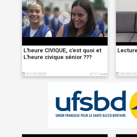
L'heure CIVIQUE, c'est quoi et
Lectur
L'heure civique sénior ???
07/10/2025
6111 vues
29/09/20