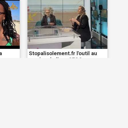
a
Stopalisolement.fr l'outil au
service de lien -SFGG
30478 vues
30/05/2025
8556 vues