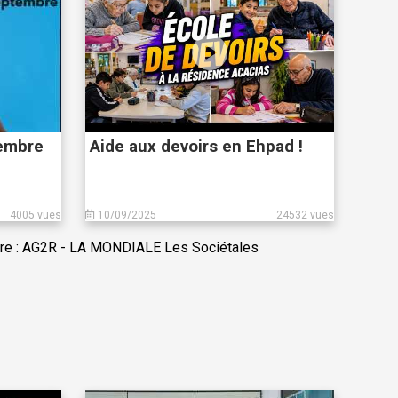
tembre
Aide aux devoirs en Ehpad !
4005 vues
10/09/2025
24532 vues