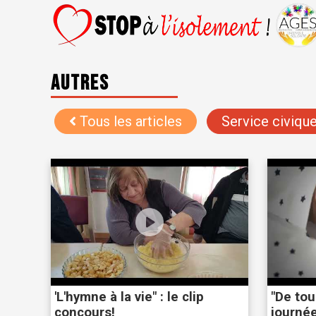
Autres
Tous les articles
Service civiqu
'L'hymne à la vie" : le clip
"De tous
concours!
journé