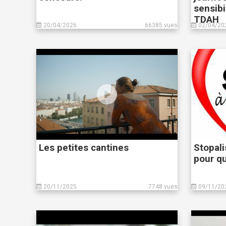
sensibi
TDAH
20/04/2026
66385 vues
02/04/20
Les petites cantines
Stopali
pour q
20/11/2025
7748 vues
09/11/20