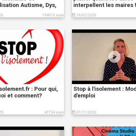
lisation Autisme, Dys,
interpellent les maires 
26
194010 vues
19/02/2026
solement.fr : Pour qui,
Stop à l'isolement : Mo
uoi et comment?
d'emploi
25
47734 vues
07/11/2025