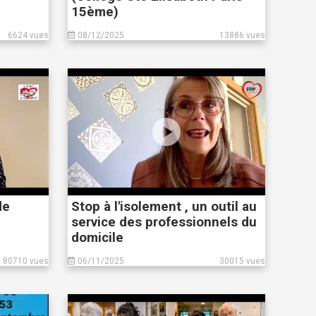
!
15ème)
6624 vues
08/12/2025
13886 vues
de
Stop à l'isolement , un outil au
service des professionnels du
domicile
80710 vues
06/11/2025
30015 vues