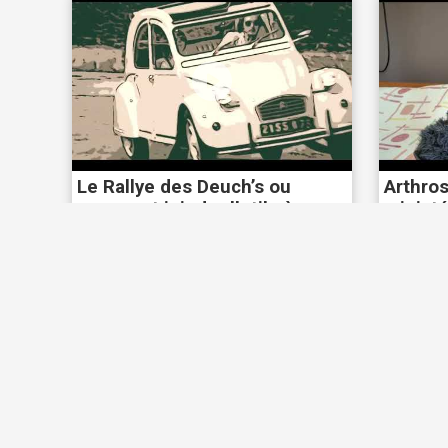
Le Rallye des Deuch’s ou
Arthros
comment joindre l’utile à
ministé
l’agréable
21/08/2025
9012 vues
30/07/20