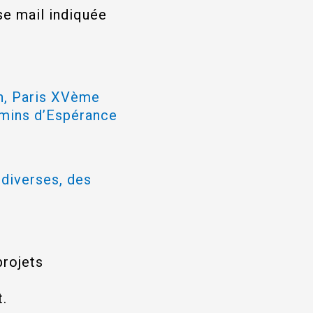
se mail indiquée
th, Paris XVème
emins d’Espérance
 diverses, des
projets
t.