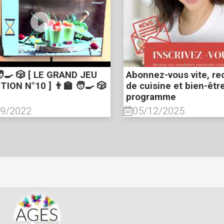
🧑‍🍳 🎲 [ LE GRAND JEU
Abonnez-vous vite, re
ION N°10 ] 👨‍🏫 🧑‍🍳 🎲
de cuisine et bien-êtr
programme
09/2022
05/12/2025