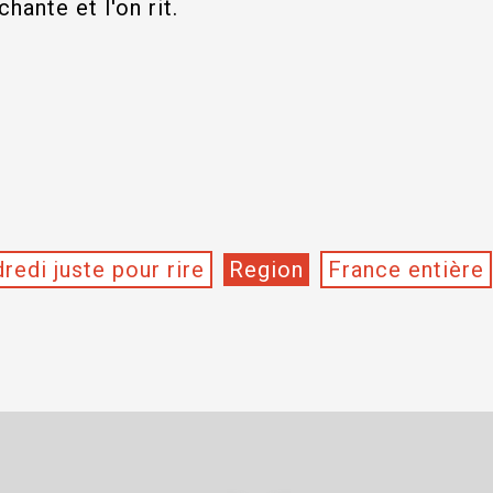
chante et l'on rit.
redi juste pour rire
Region
France entière