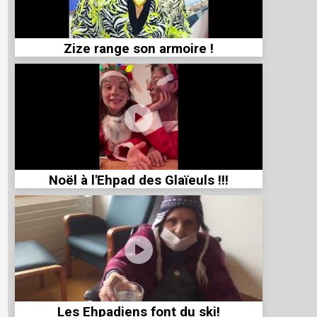
Zize range son armoire !
Noël à l'Ehpad des Glaïeuls !!!
Les Ehpadiens font du ski!