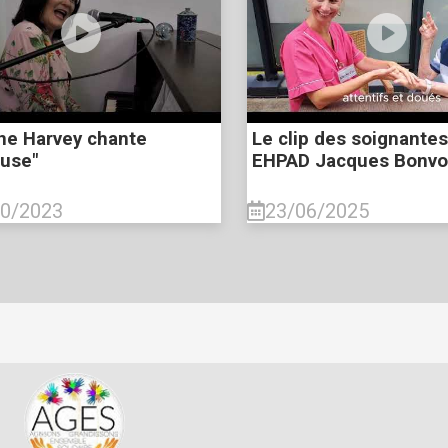
ine Harvey chante
Le clip des soignantes
cuse"
EHPAD Jacques Bonvo
10/2023
23/06/2025