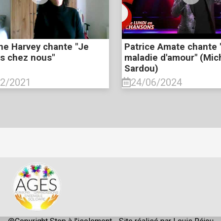
ne Harvey chante "Je
Patrice Amate chante 
ns chez nous"
maladie d'amour" (Mic
Sardou)
02/2021
24/06/2024