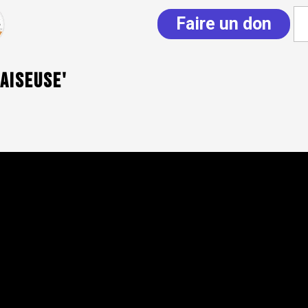
Faire un don
iaiseuse'