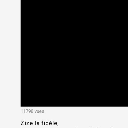
11798 vues
Zize la fidèle,