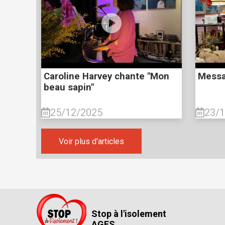
Caroline Harvey chante "Mon
Messa
beau sapin"
25/12/2025
23/
Voir plus d'articles
Stop à l'isolement
AGES