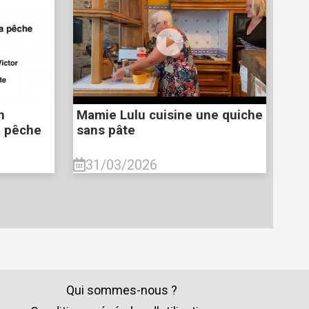
n
Mamie Lulu cuisine une quiche
a pêche
sans pâte
31/03/2026
Qui sommes-nous ?