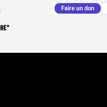
Faire un don
che"