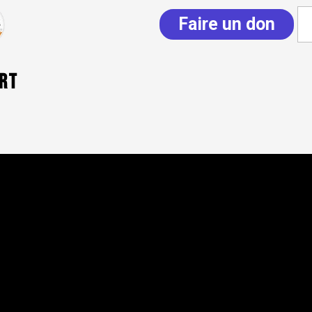
Faire un don
art