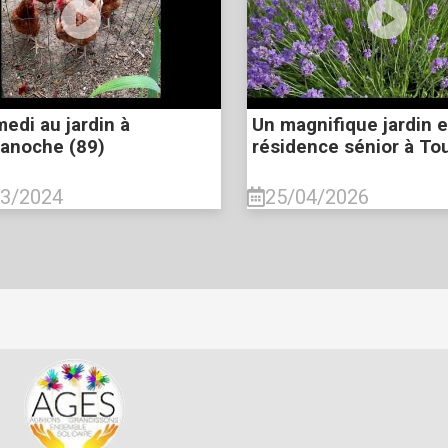
edi au jardin à
Un magnifique jardin 
manoche (89)
résidence sénior à To
03/2024
25/04/2026