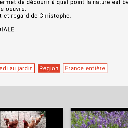
rmet de décourir à quel point la nature est b
le oeuvre.
t et regard de Christophe.
DIALE
di au jardin
Region
France entière